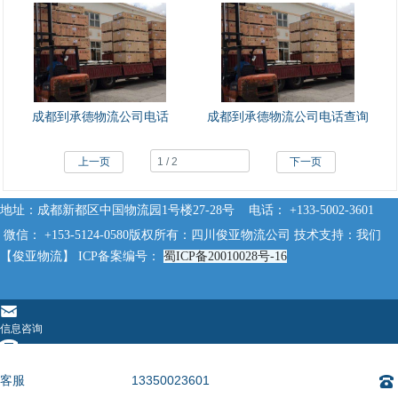
成都到承德物流公司电话
成都到承德物流公司电话查询
上一页
下一页
地址：成都新都区中国物流园1号楼27-28号 电话： +133-5002-3601
微信： +153-5124-0580
版权所有：四川俊亚物流公司 技术支持：我们
【俊亚物流】 ICP备案编号：
蜀ICP备20010028号-16
󰄸
信息咨询
󰇯
电话咨询
客服
13350023601
󰇯