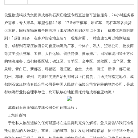
俊亚物流竭诚为您提供成都到石家庄物流专线直达整车运输服务，24小时服务客
户需求，专人跟单。车型包括4.2米—17.5米平板车、厢式车、高栏车等各类货
运车辆。回程车辆遍布全国各地（出发地点和到达地点不限），价格优惠随叫随
到！门到门服务，在客户指定地点装车，现场封厢，一站直达也可以站到站服
务。成都到石家庄物流公司俊亚物流为厂家、个体户、私人、贸易公司、批发商
等货主提供整车、零担、大件运输、普快特快、搬家搬厂、回程车调用等全方位
的物流服务，成都接货区域：锦江区、青羊区、金牛区、武侯区 、成华区、龙
泉驿、青白江、新都区、郫都区、温江区、金堂、大邑、蒲江、新津、都江堰、
彭州、邛崃、崇州、高新区羌族自治县都可以上门提货，并送货到指定地点。成
都到石家庄物流专线公司公司是中国人民财产保险公司货运险的签约公司，是成
都物流行业协会理事单位，您可以放心地把货托付给成都俊亚物流！
成都到石家庄物流专线公司公司运输流程：
1.您的咨询
于您私人物品运输的任何疑惑将在这里得到充分的解答。您只需告诉我们准备
托运物品的大致体积、重量、目的城市、预计发运时间等信息，便可得到业务员