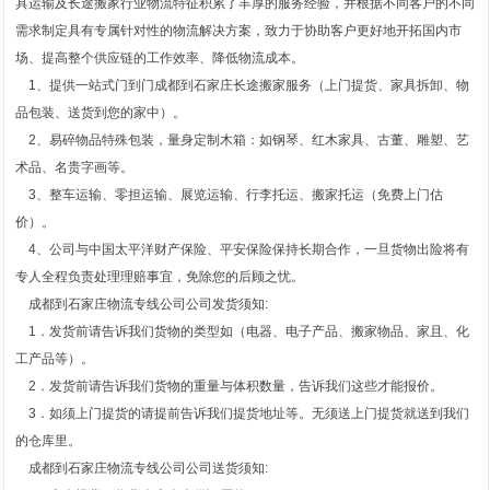
具运输及长途搬家行业物流特征积累了丰厚的服务经验，并根据不同客户的不同
需求制定具有专属针对性的物流解决方案，致力于协助客户更好地开拓国内市
场、提高整个供应链的工作效率、降低物流成本。
1、提供一站式门到门成都到石家庄长途搬家服务（上门提货、家具拆卸、物
品包装、送货到您的家中）。
2、易碎物品特殊包装，量身定制木箱：如钢琴、红木家具、古董、雕塑、艺
术品、名贵字画等。
3、整车运输、零担运输、展览运输、行李托运、搬家托运（免费上门估
价）。
4、公司与中国太平洋财产保险、平安保险保持长期合作，一旦货物出险将有
专人全程负责处理理赔事宜，免除您的后顾之忧。
成都到石家庄物流专线公司公司发货须知:
1．发货前请告诉我们货物的类型如（电器、电子产品、搬家物品、家且、化
工产品等）。
2．发货前请告诉我们货物的重量与体积数量，告诉我们这些才能报价。
3．如须上门提货的请提前告诉我们提货地址等。无须送上门提货就送到我们
的仓库里。
成都到石家庄物流专线公司公司送货须知: