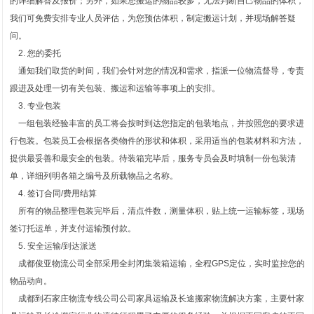
的详细解答及报价；另外，如果您搬运的物品较多，无法判断自己物品的体积，
我们可免费安排专业人员评估，为您预估体积，制定搬运计划，并现场解答疑
问。
2. 您的委托
通知我们取货的时间，我们会针对您的情况和需求，指派一位物流督导，专责
跟进及处理一切有关包装、搬运和运输等事项上的安排。
3. 专业包装
一组包装经验丰富的员工将会按时到达您指定的包装地点，并按照您的要求进
行包装。包装员工会根据各类物件的形状和体积，采用适当的包装材料和方法，
提供最妥善和最安全的包装。待装箱完毕后，服务专员会及时填制一份包装清
单，详细列明各箱之编号及所载物品之名称。
4. 签订合同/费用结算
所有的物品整理包装完毕后，清点件数，测量体积，贴上统一运输标签，现场
签订托运单，并支付运输预付款。
5. 安全运输/到达派送
成都俊亚物流公司全部采用全封闭集装箱运输，全程GPS定位，实时监控您的
物品动向。
成都到石家庄物流专线公司公司家具运输及长途搬家物流解决方案，主要针家