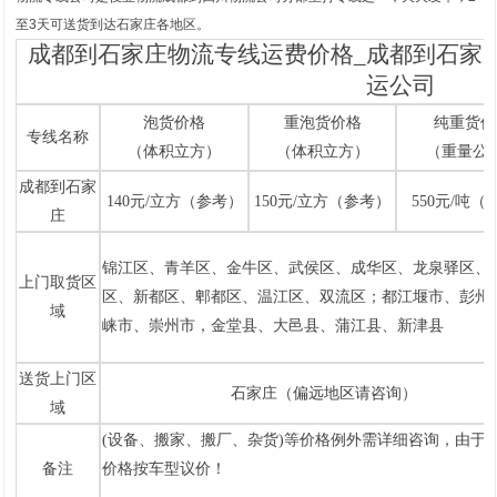
至3天可送货到达石家庄各地区。
成都到石家庄物流专线运费价格_成都到石家
运公司
泡货价格
重泡货价格
纯重货价
专线名称
（体积立方）
（体积立方）
（重量公
成都到石家
140元/立方（参考）
150元/立方（参考）
550元/吨（
庄
锦江区、青羊区、金牛区、武
侯区、成华区、龙泉驿区、
上门取货区
区、新都区、郫都区、温江区、双流区；都江堰市、彭州
域
崃市、崇州市，金堂县、
大邑县、蒲江县、新津县
送货上门区
石家庄（偏远地区请咨询）
域
1
2
(设备、搬家、搬厂、杂货)等价格例外需详细咨询，由于市
备注
价格按车型议价！