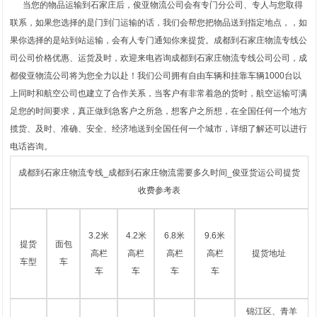
当您的物品运输到石家庄后，俊亚物流公司会有专门分公司、专人与您取得
联系，如果您选择的是门到门运输的话，我们会帮您把物品送到指定地点，，如
果你选择的是站到站运输，会有人专门通知你来提货。成都到石家庄物流专线公
司公司价格优惠、运货及时，欢迎来电咨询成都到石家庄物流专线公司公司，成
都俊亚物流公司将为您全力以赴！我们公司拥有自由车辆和挂靠车辆1000台以
上同时和航空公司也建立了合作关系，当客户有非常着急的货时，航空运输可满
足您的时间要求，真正做到急客户之所急，想客户之所想，在全国任何一个地方
揽货、及时、准确、安全、经济地送到全国任何一个城市，详细了解还可以进行
电话咨询。
成都到石家庄物流专线_成都到石家庄物流需要多久时间_俊亚货运公司提货
收费参考表
3.2米
4.2米
6.8米
9.6米
提货
面包
高栏
高栏
高栏
高栏
提货地址
车型
车
车
车
车
车
锦江区、青羊