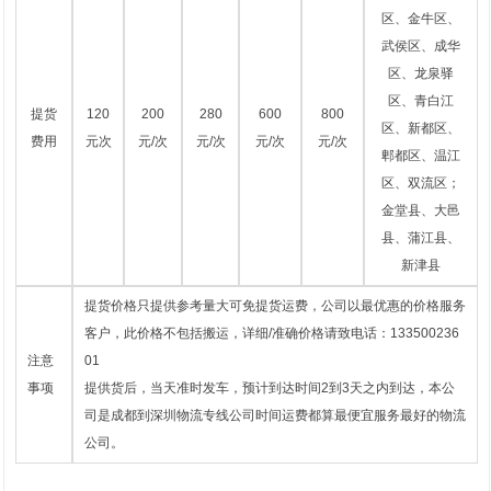
区、金牛区、
武侯区、成华
区、龙泉驿
区、青白江
提货
120
200
280
600
800
区、新都区、
费用
元次
元/次
元/次
元/次
元/次
郫都区、温江
区、双流区；
金堂县、大邑
县、蒲江县、
新津县
提货价格只提供参考量大可免提货运费，公司以最优惠的价格服务
客户，此价格不包括搬运，详细/准确价格请致电话：133500236
注意
01
事项
提供货后，当天准时发车，预计到达时间2到3天之内到达，本公
司是成都到深圳物流专线公司时间运费都算最便宜服务最好的物流
公司。