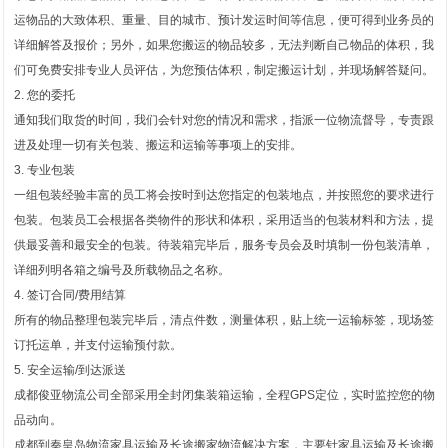
运物品的大致体积、重量、目的城市、预计发运时间等信息，便可得到业务员的
详细解答及报价；另外，如果您搬运的物品较多，无法判断自己物品的体积，我
们可免费安排专业人员评估，为您预估体积，制定搬运计划，并现场解答疑问。
2. 您的委托
通知我们取货的时间，我们会针对您的情况和需求，指派一位物流督导，专责跟
进及处理一切有关包装、搬运和运输等事项上的安排。
3. 专业包装
一组包装经验丰富的员工将会按时到达您指定的包装地点，并按照您的要求进行
包装。包装员工会根据各类物件的形状和体积，采用适当的包装材料和方法，提
供最妥善和最安全的包装。待装箱完毕后，服务专员会及时填制一份包装清单，
详细列明各箱之编号及所载物品之名称。
4. 签订合同/费用结算
所有的物品整理包装完毕后，清点件数，测量体积，贴上统一运输标签，现场签
订托运单，并支付运输预付款。
5. 安全运输/到达派送
成都俊亚物流公司全部采用全封闭集装箱运输，全程GPS定位，实时监控您的物
品动向。
成都到秦皇岛物流家具运输及长途搬家物流解决方案，主要针家具运输及长途搬