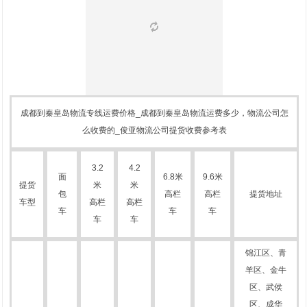
成都到秦皇岛物流专线运费价格_成都到秦皇岛物流运费多少，物流公司怎
么收费的_俊亚物流公司提货收费参考表
3.2
4.2
面
6.8米
9.6米
提货
米
米
包
高栏
高栏
提货地址
车型
高栏
高栏
车
车
车
车
车
锦江区、青
羊区、金牛
区、武侯
区、成华