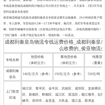
专线是俊亚物流成都到四川物流公司分部主打专线之一，天天发车，2至3天可送
货到达秦皇岛各地区
俊亚物流竭诚为您提供成都到秦皇岛专线直达整车运输服务，24小时响应客户需
求，专人跟单。车型包括4.2米—17.5米平板车、厢式车、高栏车等各类货运车
辆。回程车辆遍布全国各地（出发地点和到达地点不限），价格优惠随叫随到！
门到门服务，在客户指定地点装车，现场封厢，一站直达。
成都到秦皇岛物流专线运费价格_成都到秦皇
么收费的_俊亚物流
泡货价格
重泡货价格
纯重货
专线名称
（体积立方）
（体积立方）
（重量公
成都到秦
140元/立方（参考）
150元/立方（参考）
550元/吨
皇岛
锦江区、青羊区、金牛区、武
侯区、成华区、龙泉驿区、
上门取货
1
2
区、新都区、郫都区、温江区、双流区；都江堰市、彭州
区域
崃市、崇州市，金堂县、
大邑县、蒲江县、新津县