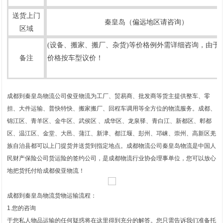
送货上门
秦皇岛（偏远地区请咨询）
区域
(设备、搬家、搬厂、杂货)等价格例外需详细咨询，由于
备注
价格按车型议价！
成都到秦皇岛物流公司俊亚物流为工厂、贸易商、批发商等货主提供整车、零
担、大件运输、普快特快、搬家搬厂、回程车调用等全方位的物流服务。成都、
锦江区、青羊区、金牛区、武侯区 、成华区、龙泉驿、青白江、新都区、郫都
区、温江区、金堂、大邑、蒲江、新津、都江堰、彭州、邛崃、崇州、高新区羌
族自治县都可以上门提货并送货到指定地点。成都物流公司秦皇岛物流是中国人
民财产保险公司货运险的签约公司，是成都物流行业协会理事单位，您可以放心
地把货托付给成都俊亚物流！
成都到秦皇岛物流货物运输流程：
1.您的咨询
于您私人物品运输的任何疑惑将在这里得到充分的解答。您只需告诉我们准备托