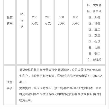
区、龙泉驿
区、青白江
120
提货
200
280
600
800
区、新都
元
费用
元/次
元/次
元/次
元/次
区、郫都
次
区、温江
区、双流
区；金堂
县、大邑
县、蒲江
县、新津县
提货价格只提供参考量大可免提货运费，公司以最优惠的价格服
务客户，此价格不包括搬运，详细/准确价格请致电话：1335002
注意
3601
事项
提供货后，当天准时发车，预计到达时间2到3天之内到达，本公
司是成都到秦皇岛物流专线公司时间运费都算最便宜服务最好的
物流公司。