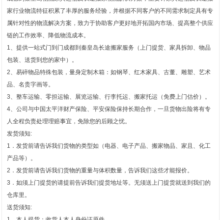
家行业物流特征积累了丰厚的服务经验，并根据不同客户的不同需求制定具有专
属针对性的物流解决方案，致力于协助客户更好地开拓国内市场、提高整个供应
链的工作效率、降低物流成本。
1、提供一站式门到门成都到秦皇岛长途搬家服务（上门提货、家具拆卸、物品
包装、送货到您的家中）。
2、易碎物品特殊包装，量身定制木箱：如钢琴、红木家具、古董、雕塑、艺术
品、名贵字画等。
3、整车运输、零担运输、展览运输、行李托运、搬家托运（免费上门估价）。
4、公司与中国太平洋财产保险、平安保险保持长期合作，一旦货物出险将有专
人全程负责处理理赔事宜，免除您的后顾之忧。
发货须知:
1．发货前请告诉我们货物的类型如（电器、电子产品、搬家物品、家且、化工
产品等）。
2．发货前请告诉我们货物的重量与体积数量，告诉我们这些才能报价。
3．如须上门提货的请提前告诉我们提货地址等。无须送上门提货就送到我们的
仓库里。
送货须知:
1．本人提货：收货人本人身份证原件。