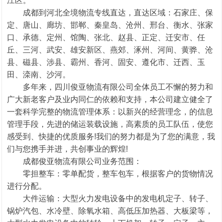
江区。
成都到河北全境物流专线直达，直达区域：石家庄、保
定、唐山、廊坊、邯郸、秦皇岛、沧州、邢台、衡水、张家
口、承德、定州、馆陶、张北、赵县、正定、迁安市、任
丘、三河、武安、雄安新区、燕郊、涿州、河间、黄骅、沧
县、磁县、涉县、霸州、香河、固安、遵化市、迁西、玉
田、滦南、沙河。
多年来，四川俊亚物流有限公司全体员工不懈的努力和
广大新老客户及业内同仁的依赖和支持，本公司建立健全了
一套科学完整的物流管理体系：以新兴的经营理念，的信息
管理手段，先进的储运装载设施，高素质的员工队伍，使您
感受到、快捷的优质服务!我们的努力都是为了您的满意，我
们与您携手并进，共创事业的辉煌!
成都俊亚物流有限公司业务范围：
零担整车：零单配货，整车包车，根据客户的货物情况
进行分配。
1
2
大件运输：大型火力发电设备中的发电机定子、转子、
锅炉汽包、水冷壁、除氧水箱、高低压加热器、大板梁等，