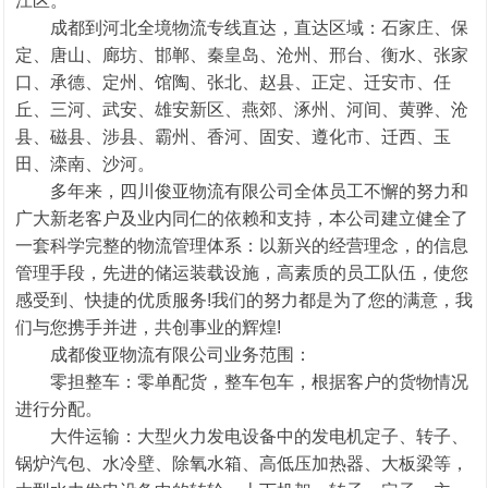
江区。
成都到河北全境物流专线直达，直达区域：石家庄、保
定、唐山、廊坊、邯郸、秦皇岛、沧州、邢台、衡水、张家
口、承德、定州、馆陶、张北、赵县、正定、迁安市、任
丘、三河、武安、雄安新区、燕郊、涿州、河间、黄骅、沧
县、磁县、涉县、霸州、香河、固安、遵化市、迁西、玉
田、滦南、沙河。
多年来，四川俊亚物流有限公司全体员工不懈的努力和
广大新老客户及业内同仁的依赖和支持，本公司建立健全了
一套科学完整的物流管理体系：以新兴的经营理念，的信息
管理手段，先进的储运装载设施，高素质的员工队伍，使您
感受到、快捷的优质服务!我们的努力都是为了您的满意，我
们与您携手并进，共创事业的辉煌!
成都俊亚物流有限公司业务范围：
零担整车：零单配货，整车包车，根据客户的货物情况
进行分配。
1
2
大件运输：大型火力发电设备中的发电机定子、转子、
锅炉汽包、水冷壁、除氧水箱、高低压加热器、大板梁等，