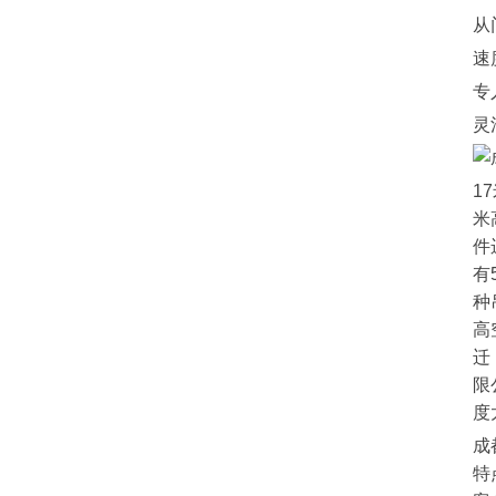
从
速
专
灵
1
米
件
有
种
高
迁
限
度
成
特