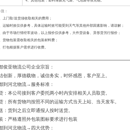
4、其他包装：塑料薄膜充气袋、气泡袋等填充物。
备注：
1、上门取/送货须收取相关的费用；
2、运输时效仅供参考，具体运输时效可能受到天气等其他外部因素影响，请谅解；
3、由于市场行情经常波动，以上报价仅供参考，大件货设备、异形货另行报价；
4、货物包装需收取相关的包装材料费；
5、打包根据客户需求进行收费。
都俊亚物流公司企业宗旨：
结创新，厚德载物，诚信务实，时怀感恩，客户至上。
都到河北物流→服务标准：
货：本公司接到客户委托两小时内安排相关人员取货。
货：所有货物均按照不同的运输方式当天上站、当天发车。
送：货到之后立即通报人按时送货。
装：严格遵照外包装图标要求进行包装
都到河北物流→四大优势：