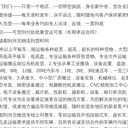
门到门——只需一个电话，一切帮您搞掂，身在家中坐，货在全
度快捷——每天准时发车，决不误点，随时随地与客户保持紧密
人负责——每单业务均由专人洽淡、反馈、一票到底
活——可货到付款批量货运可签《长期承运合同》
7米以上平板车，能运输各种超宽，超高，超长的特种货物，大型
高低高平板车，低底盘，专业运输各种异形货物。专业大件运输，
运输搬运就位吊机租赁。2.专业从事工业搬场，设备起重、盘路
5吨、8吨、12顿、20吨汽车吊；1吨、2吨、3吨液压车；一至
吊链等。3.承接大、中小型厂房搬迁，设备安装、机械移位、起
空吊装，精密设备搬迁，电脑数控机床搬运，CNC精密加工中心
，电子设备搬迁，裁片机，投影机，摄影机，设备，银行柜员机
公司专业为企业量身定做更合适的物流方案，为您解决发往的地
太慢。或者地方偏远等等物流难题。随时欢迎各地区的新老客户
都到河北物流专线公司整车、零担运输其中包括箱式车、超长车
点及运输要求提供不同车辆，且所有在诚安信合作的车辆均与诚