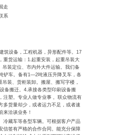
国走
联系
建筑设备，工程机器，异形配件等。17
重货运输：1.起重安装，起重吊装大
、吊装定位、市内外大件运输。我们备
三吨铲车。备有1—2吨液压升降叉车，各
重吊装、货柜装卸。搬屋、搬写字楼，
设备搬迁。4.承接各类型印刷设备搬
，注塑。专业人做专业事 。联众物流有
方多货量却少，或者运力不足，或者速
前来洽谈业务！
、冷藏车等各型车辆。可根据客户产品
安信签有严格的合作合同。能充分保障