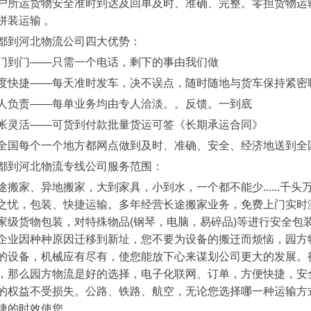
户所运货物安全准时到达及回单及时、准确、完整。零担货物运
拼装运输 。
都到河北物流公司四大优势：
门到门——只需一个电话，剩下的事由我们做
度快捷——每天准时发车，决不误点，随时随地与货车保持紧密
人负责——每单业务均由专人洽淡。。反馈。一到底
帐灵活——可货到付款批量货运可签《长期承运合同》
全国每个一个地方都网点做到及时、准确、安全、经济地送到全
都到河北物流专线公司服务范围：
途搬家、异地搬家，大到家具，小到水，一个都不能少......千
之忧，包装、快捷运输。多年经营长途搬家业务，免费上门实时
家级货物包装，对特殊物品(钢琴，电脑，易碎品)等进行安全包
企业因种种原因迁移到新址，您不要为设备的搬迁而烦恼，园方
的设备，机械应有尽有，使您能放下心来谋划公司更大的发展。
，那么园方物流是好的选择，电子化联网、订单，方便快捷，安
的权益不受损失。公路、铁路、航空，无论您选择哪一种运输方
捷的时效使您