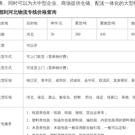
务、同时可以为大中型企业、商场提供仓储、配送一体化的大型
都到河北物流专线价格查询
始发地
目的地
单件/元
重货/吨
重抛货/吨
抛
成都
河北
50
380
430
90
发票
可以开
收货方式
可上门取货（需单独付费）
送货方式
可送货上门（需单独付费）
取货区域
锦江区、青羊区、成华区、武侯区、金牛区、双流区、龙泉驿区、新
送货区域
河北、保定、唐山、秦皇岛、邯郸 、邢台、保定、张家口、承德、
1、纸质类包装：纸袋、纸箱、报纸、货运运单等；
2、塑料类包装：快递外包装塑料袋、编织袋、内层包装用的塑料薄
打包服务
3、木质类包装：木箱包装一般采用胶合板钉装，一般可以定制；