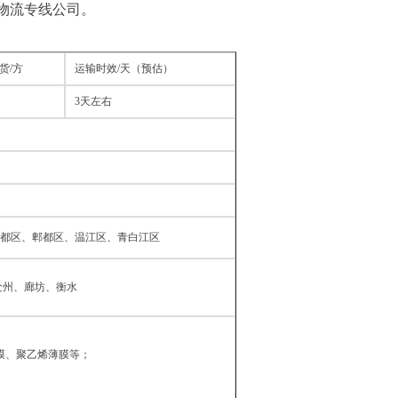
物流专线公司。
货/方
运输时效/天（预估）
3天左右
都区、郫都区、温江区、青白江区
沧州、廊坊、衡水
膜、聚乙烯薄膜等；