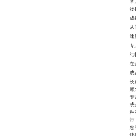
客
物
成
从
速
专
结
在
成
长
顾
专
或
种
带
您
快