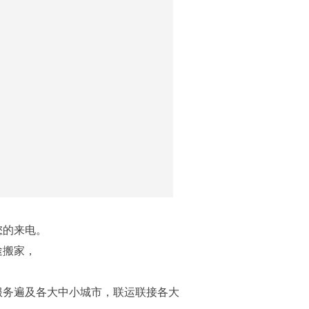
您的来电。
途搬家，
。
服务遍及各大中小城市，联运联接各大