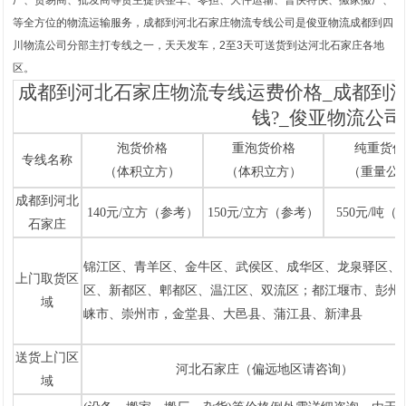
等全方位的物流运输服务，成都到河北石家庄物流专线公司是俊亚物流成都到四
川物流公司分部主打专线之一，天天发车，2至3天可送货到达河北石家庄各地
区。
成都到河北石家庄物流专线运费价格_成都到
钱?_俊亚物流公司
泡货价格
重泡货价格
纯重货价
专线名称
（体积立方）
（体积立方）
（重量公
成都到河北
140元/立方（参考）
150元/立方（参考）
550元/吨（
石家庄
锦江区、青羊区、金牛区、武
侯区、成华区、龙泉驿区、
上门取货区
区、新都区、郫都区、温江区、双流区；都江堰市、彭州
域
崃市、崇州市，金堂县、
大邑县、蒲江县、新津县
1
2
送货上门区
河北石家庄（偏远地区请咨询）
域