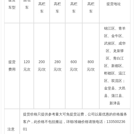
高栏
高栏
高栏
高栏
提货地址
车型
车
车
车
车
车
锦江区、青羊
区、金牛区、
武侯区、成华
区、龙泉驿
区、青白江
提货
120
200
280
600
800
区、新都区、
费用
元次
元/次
元/次
元/次
元/次
郫都区、温江
区、双流区；
金堂县、大邑
县、蒲江县、
新津县
提货价格只提供参考量大可免提货运费，公司以最优惠的价格服务
客户，此价格不包括搬运，详细/准确价格请致电话：133500236
注意
01