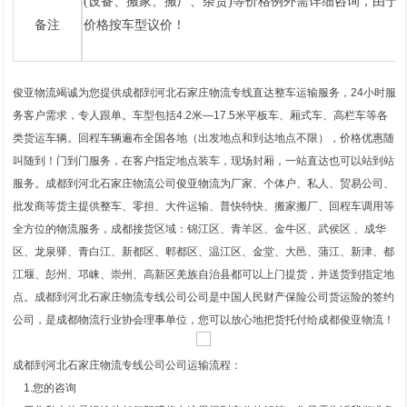
(设备、搬家、搬厂、杂货)等价格例外需详细咨询，由于市
备注
价格按车型议价！
俊亚物流竭诚为您提供成都到河北石家庄物流专线直达整车运输服务，24小时服
务客户需求，专人跟单。车型包括4.2米—17.5米平板车、厢式车、高栏车等各
类货运车辆。回程车辆遍布全国各地（出发地点和到达地点不限），价格优惠随
叫随到！门到门服务，在客户指定地点装车，现场封厢，一站直达也可以站到站
服务。成都到河北石家庄物流公司俊亚物流为厂家、个体户、私人、贸易公司、
批发商等货主提供整车、零担、大件运输、普快特快、搬家搬厂、回程车调用等
全方位的物流服务，成都接货区域：锦江区、青羊区、金牛区、武侯区 、成华
区、龙泉驿、青白江、新都区、郫都区、温江区、金堂、大邑、蒲江、新津、都
江堰、彭州、邛崃、崇州、高新区羌族自治县都可以上门提货，并送货到指定地
点。成都到河北石家庄物流专线公司公司是中国人民财产保险公司货运险的签约
公司，是成都物流行业协会理事单位，您可以放心地把货托付给成都俊亚物流！
成都到河北石家庄物流专线公司公司运输流程：
1.您的咨询