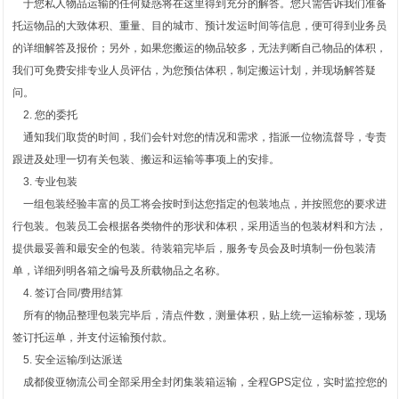
于您私人物品运输的任何疑惑将在这里得到充分的解答。您只需告诉我们准备
托运物品的大致体积、重量、目的城市、预计发运时间等信息，便可得到业务员
的详细解答及报价；另外，如果您搬运的物品较多，无法判断自己物品的体积，
我们可免费安排专业人员评估，为您预估体积，制定搬运计划，并现场解答疑
问。
2. 您的委托
通知我们取货的时间，我们会针对您的情况和需求，指派一位物流督导，专责
跟进及处理一切有关包装、搬运和运输等事项上的安排。
3. 专业包装
一组包装经验丰富的员工将会按时到达您指定的包装地点，并按照您的要求进
行包装。包装员工会根据各类物件的形状和体积，采用适当的包装材料和方法，
提供最妥善和最安全的包装。待装箱完毕后，服务专员会及时填制一份包装清
单，详细列明各箱之编号及所载物品之名称。
4. 签订合同/费用结算
所有的物品整理包装完毕后，清点件数，测量体积，贴上统一运输标签，现场
签订托运单，并支付运输预付款。
5. 安全运输/到达派送
成都俊亚物流公司全部采用全封闭集装箱运输，全程GPS定位，实时监控您的