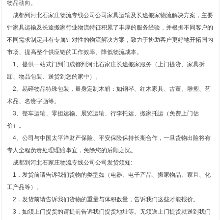
物品动向。
成都到河北石家庄物流专线公司公司家具运输及长途搬家物流解决方案，主要
针家具运输及长途搬家行业物流特征积累了丰厚的服务经验，并根据不同客户的
不同需求制定具有专属针对性的物流解决方案，致力于协助客户更好地开拓国内
市场、提高整个供应链的工作效率、降低物流成本。
1、提供一站式门到门成都到河北石家庄长途搬家服务（上门提货、家具拆
卸、物品包装、送货到您的家中）。
2、易碎物品特殊包装，量身定制木箱：如钢琴、红木家具、古董、雕塑、艺
术品、名贵字画等。
3、整车运输、零担运输、展览运输、行李托运、搬家托运（免费上门估
价）。
4、公司与中国太平洋财产保险、平安保险保持长期合作，一旦货物出险将有
专人全程负责处理理赔事宜，免除您的后顾之忧。
成都到河北石家庄物流专线公司公司发货须知:
1．发货前请告诉我们货物的类型如（电器、电子产品、搬家物品、家且、化
工产品等）。
2．发货前请告诉我们货物的重量与体积数量，告诉我们这些才能报价。
3．如须上门提货的请提前告诉我们提货地址等。无须送上门提货就送到我们